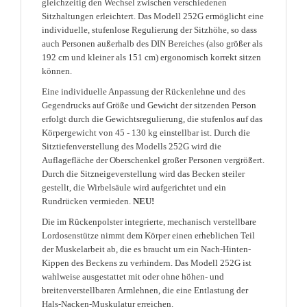
gleichzeitig den Wechsel zwischen verschiedenen
Sitzhaltungen erleichtert. Das Modell 252G ermöglicht eine
individuelle, stufenlose Regulierung der Sitzhöhe, so dass
auch Personen außerhalb des DIN Bereiches (also größer als
192 cm und kleiner als 151 cm) ergonomisch korrekt sitzen
können.
Eine individuelle Anpassung der Rückenlehne und des
Gegendrucks auf Größe und Gewicht der sitzenden Person
erfolgt durch die Gewichtsregulierung, die stufenlos auf das
Körpergewicht von 45 - 130 kg einstellbar ist. Durch die
Sitztiefenverstellung des Modells 252G wird die
Auflagefläche der Oberschenkel großer Personen vergrößert.
Durch die Sitzneigeverstellung wird das Becken steiler
gestellt, die Wirbelsäule wird aufgerichtet und ein
Rundrücken vermieden.
NEU!
Die im Rückenpolster integrierte, mechanisch verstellbare
Lordosenstütze nimmt dem Körper einen erheblichen Teil
der Muskelarbeit ab, die es braucht um ein Nach-Hinten-
Kippen des Beckens zu verhindern. Das Modell 252G ist
wahlweise ausgestattet mit oder ohne höhen- und
breitenverstellbaren Armlehnen, die eine Entlastung der
Hals-Nacken-Muskulatur erreichen.