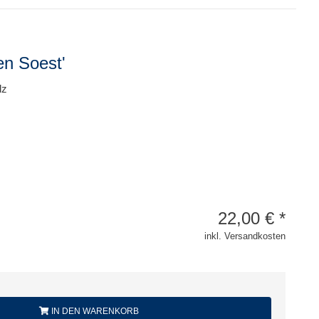
en Soest'
lz
22,00
€
*
inkl. Versandkosten
IN DEN WARENKORB