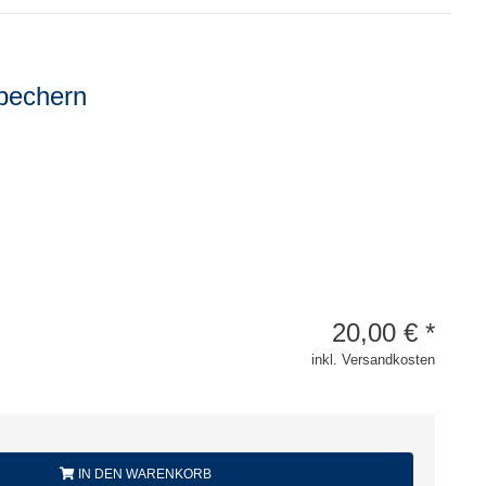
rbechern
20,00
€
*
inkl. Versandkosten
IN DEN WARENKORB