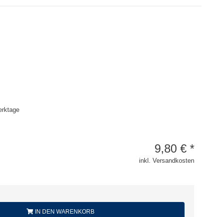
erktage
9,80
€
*
inkl. Versandkosten
IN DEN WARENKORB