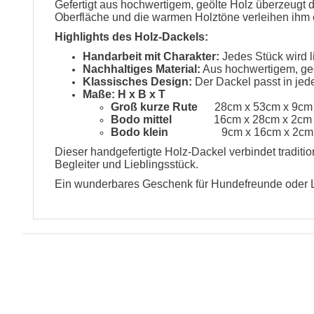
Gefertigt aus hochwertigem, geölte Holz überzeugt d
Oberfläche und die warmen Holztöne verleihen ihm
Highlights des Holz-Dackels:
Handarbeit mit Charakter:
Jedes Stück wird l
Nachhaltiges Material:
Aus hochwertigem, geöl
Klassisches Design:
Der Dackel passt in jed
Maße: H x B x T
Groß kurze Rute
28cm x 53cm x 9cm (
Bodo mittel
16cm x 28cm x 2cm (
Bodo klein
9cm x 16cm x 2cm 
Dieser handgefertigte Holz-Dackel verbindet traditi
Begleiter und Lieblingsstück.
Ein wunderbares Geschenk für Hundefreunde oder Li