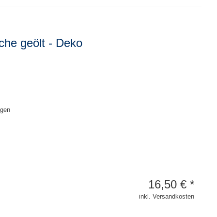
che geölt - Deko
agen
16,50
€
*
inkl. Versandkosten