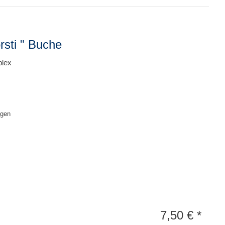
rsti " Buche
plex
agen
7,50
€
*