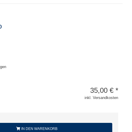
o
agen
35,00
€
*
inkl. Versandkosten
IN DEN WARENKORB