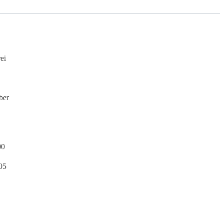
ei
ber
00
05