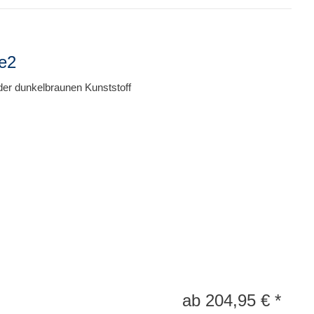
e2
der dunkelbraunen Kunststoff
ab
204,95
€
*