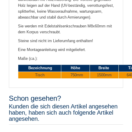
Holz leigen auf der Hand (UV-beständig, verrottungsfest,
splitterfrei, keine Wasseraufnahme, wartungsarm,
abwaschbar und stabil durch Armierungen).
Sie werden mit Edelstahlsenkschrauben M8x60mm mit
dem Korpus verschraubt.
Steine sind nicht im Lieferumfang enthalten!
Eine Montageanleitung wird mitgeliefert.
Maße (ca.):
Bezeichnung
Höhe
Breite
Ti
Tisch
750mm
1500mm
64
Schon gesehen?
Kunden die sich diesen Artikel angesehen
haben, haben sich auch folgende Artikel
angesehen.