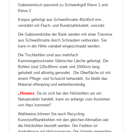
Gabionentisch passend zu Schwenkgrill Kleve 1 und
Kleve 2
Korpus gefertigt aus Schweißmatte 40x40x4 mm ,
verstärkt mit Flach- und Rundstahlskelett, verzinkt.
Die Gabionenkörbe der Bank werden mit einer Traverse
aus Schweißmatte durch Schrauben verbunden. Sie
kann in der Höhe variabel eingeschraubt werden.
Die Tischbohlen sind aus mehrfach
Kammergetrockneter Sibirischer Lärche gefertigt. Die
Bohlen sind 120x40mm stark und 1500mm lang,
gehobelt und allseitig gerundet. Die Oberfläche ist mit
einem Pflege- und Schutzöl behandelt. So bleibt das
Material offenporig und wetterbeständig.
„
Hinweis
: Da es sich bei den Holzbohlen um ein
Naturprodukt handelt, kann es anfangs zum Austreten
von Harz kommen!“
Wahlweise können Sie auch Recycling-
Kunststoffbankbohlen mit den gleichen Abmaßen wie
die Holzbohlen bestellt werden. Der Farbton ist
dunkelbraun mit Holzmaserung. Die Vorteile gegenüber