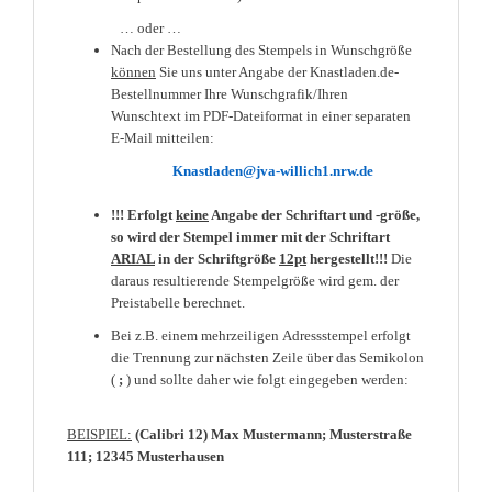
… oder …
Nach der Bestellung des Stempels in Wunschgröße
können
Sie uns unter Angabe der Knastladen.de-
Bestellnummer Ihre Wunschgrafik/Ihren
Wunschtext im PDF-Dateiformat in einer separaten
E-Mail mitteilen:
Knastladen@jva-willich1.nrw.de
!!! Erfolgt
keine
Angabe der Schriftart und -größe,
so wird der Stempel immer mit der Schriftart
ARIAL
in der Schriftgröße
12pt
hergestellt!!!
Die
daraus resultierende Stempelgröße wird gem. der
Preistabelle berechnet.
Bei z.B. einem mehrzeiligen Adressstempel erfolgt
die Trennung zur nächsten Zeile über das Semikolon
(
;
) und sollte daher wie folgt eingegeben werden:
BEISPIEL:
(Calibri 12) Max Mustermann; Musterstraße
111; 12345 Musterhausen