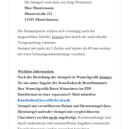
Der Stempel wird dann wie folgt Produziert:
Max Mustermann
Musterstraße 111
12345 Musterhausen
Die Stempelpreise richten sich vorrangig nach der
dargestellten Tabelle,
können
aber durch die individuelle
Textgestaltung variieren.
Stempel mit mehr als 2 Zeilen und breiter als 40 mm werden
mit einer Schaumgummiunterlage versehen.
Wichtige Information:
Nach der Bestellung des Stempels in Wunschgröße
können
Sie uns unter Angabe der Knastladen.de-Bestellnummer
Ihre Wunschgrafik/Ihren Wunschtext im PDF-
Dateiformat in einer separaten E-Mail mitteilen:
Knastladen@jva-willich1.nrw.de
Stempel mit verstellbarem Datum und Dienststempel (bzw.
Dienstsiegel und/oder Stempel mit vergleichbarem
Charakter) werden
nicht
angefertigt.
Korrekturabzüge und
durch undeutliche oder unzutreffende Angaben verursachte
Ersatzlieferungen werden gesondert berechnet.